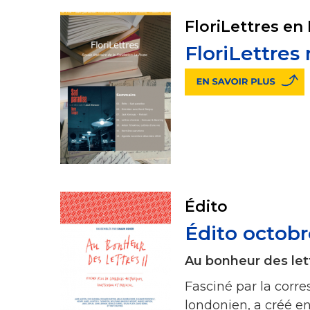
FloriLettres en
FloriLettres
Édito
Édito octob
Au bonheur des lett
Fasciné par la corr
londonien, a créé en