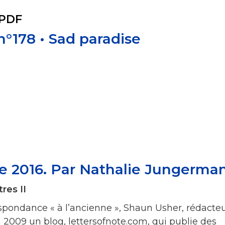
 PDF
 n°178 • Sad paradise
re 2016. Par Nathalie Jungerma
res II
espondance « à l’ancienne », Shaun Usher, rédacte
 2009 un blog, lettersofnote.com, qui publie des