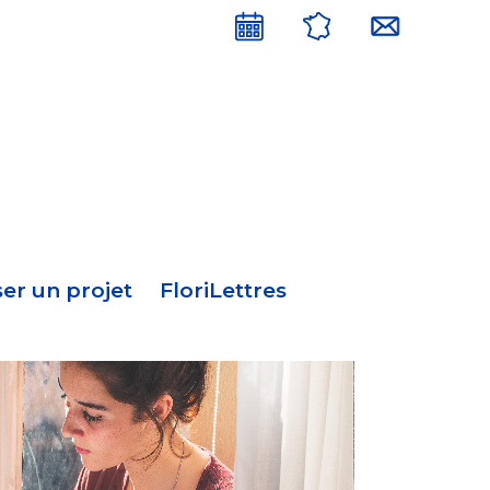
Menu
en-
tête
er un projet
FloriLettres