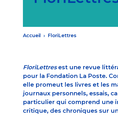
Fil
Accueil
FloriLettres
d'Ariane
FloriLettres
est une revue litté
pour la Fondation La Poste. Co
elle promeut les livres et les 
journaux personnels, essais, ca
particulier qui comprend une in
critique, des chroniques sur u