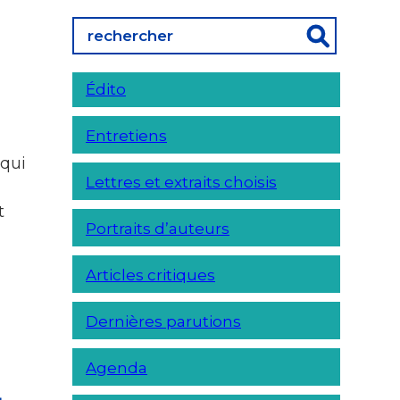
Édito
Entretiens
 qui
Lettres et extraits choisis
t
Portraits d’auteurs
Articles critiques
Dernières parutions
Agenda