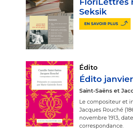
FloriLettres
Seksik
Édito
Édito janvie
Saint-Saëns et Ja
Le compositeur et i
Jacques Rouché (186
novembre 1913, dat
correspondance.