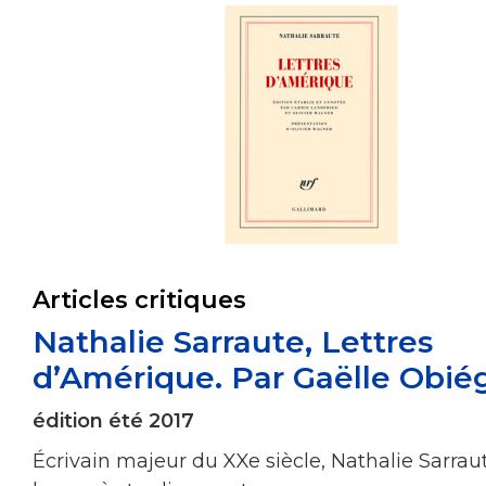
Articles critiques
Nathalie Sarraute, Lettres
d’Amérique. Par Gaëlle Obié
édition été 2017
Écrivain majeur du
XXe siècle, Natha
lie Sarra