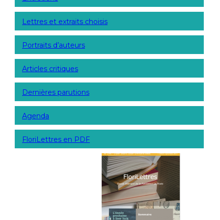
Lettres et extraits choisis
Portraits d’auteurs
Articles critiques
Dernières parutions
Agenda
FloriLettres en PDF