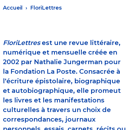
Fil
Accueil
FloriLettres
d'Ariane
FloriLettres
est une revue littéraire,
numérique et mensuelle créée en
2002 par Nathalie Jungerman pour
la Fondation La Poste. Consacrée à
l'écriture épistolaire, biographique
et autobiographique, elle promeut
les livres et les manifestations
culturelles à travers un choix de
correspondances, journaux
personnels, essais, carnets, récits ou