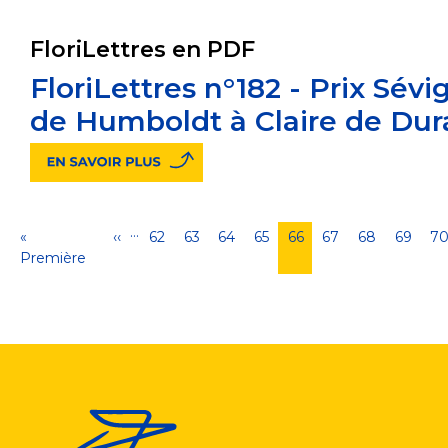
FloriLettres en PDF
FloriLettres n°182 - Prix Sévig
de Humboldt à Claire de Dur
…
Pagination
Première
«
Page
‹‹
Page
62
Page
63
Page
64
Page
65
Page
66
Page
67
Page
68
Page
69
P
7
page
Première
précédente
courante