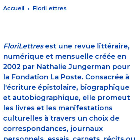
Fil
Accueil
FloriLettres
d'Ariane
FloriLettres
est une revue littéraire,
numérique et mensuelle créée en
2002 par Nathalie Jungerman pour
la Fondation La Poste. Consacrée à
l'écriture épistolaire, biographique
et autobiographique, elle promeut
les livres et les manifestations
culturelles à travers un choix de
correspondances, journaux
personnels, essais, carnets, récits ou