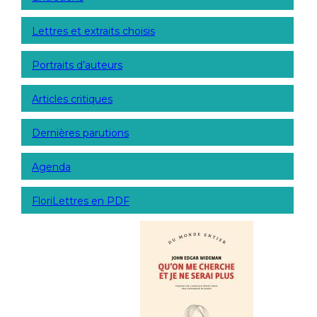
Lettres et extraits choisis
Portraits d’auteurs
Articles critiques
Dernières parutions
Agenda
FloriLettres en PDF