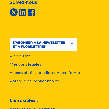
Suivez-nous :
Plan du site
Menu
pied
Mentions légales
de
page
Accessibilité : partiellement conforme
Politique de confidentialité
Liens utiles :
Archives de la Fondation