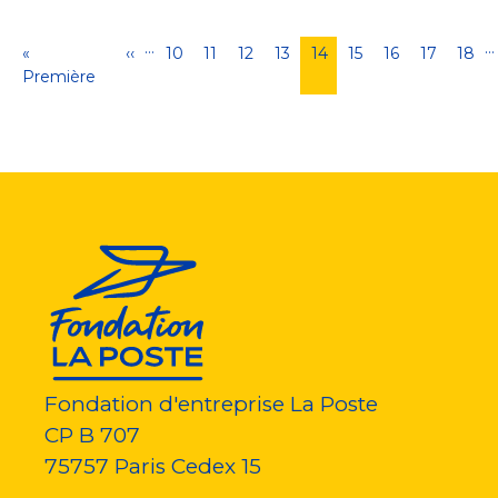
…
…
Pagination
Première
«
Page
‹‹
Page
10
Page
11
Page
12
Page
13
Page
14
Page
15
Page
16
Page
17
Pag
18
page
Première
précédente
courante
Fondation d'entreprise La Poste
CP B 707
75757
Paris Cedex 15