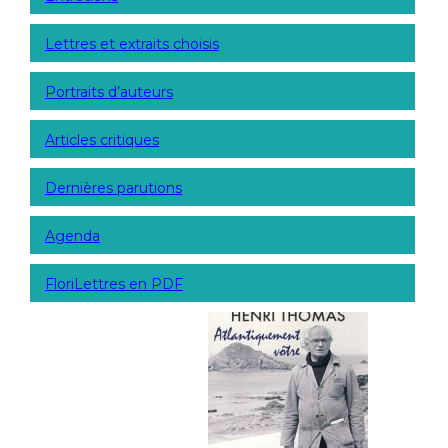
Lettres et extraits choisis
Portraits d’auteurs
Articles critiques
Dernières parutions
Agenda
FloriLettres en PDF