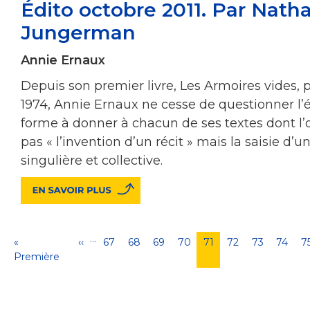
Édito octobre 2011. Par Natha
Jungerman
Annie Ernaux
Depuis son premier livre, Les Armoires vides, p
1974, Annie Ernaux ne cesse de questionner l’éc
forme à donner à chacun de ses textes dont l’o
pas « l’invention d’un récit » mais la saisie d’un
singulière et collective.
…
Pagination
Première
«
Page
‹‹
Page
67
Page
68
Page
69
Page
70
Page
71
Page
72
Page
73
Page
74
P
7
page
Première
précédente
courante