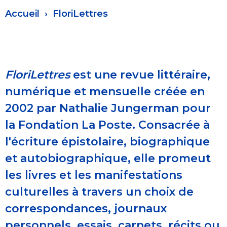
Fil
Accueil
FloriLettres
d'Ariane
FloriLettres
est une revue littéraire,
numérique et mensuelle créée en
2002 par Nathalie Jungerman pour
la Fondation La Poste. Consacrée à
l'écriture épistolaire, biographique
et autobiographique, elle promeut
les livres et les manifestations
culturelles à travers un choix de
correspondances, journaux
personnels, essais, carnets, récits ou