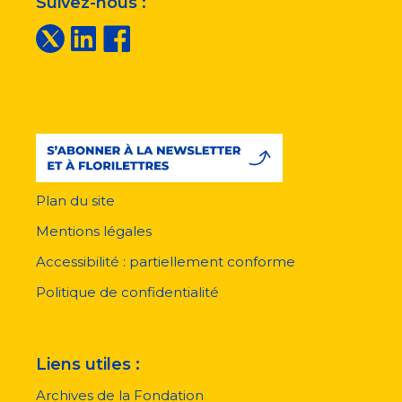
Suivez-nous :
Plan du site
Menu
pied
Mentions légales
de
page
Accessibilité : partiellement conforme
Politique de confidentialité
Liens utiles :
Archives de la Fondation