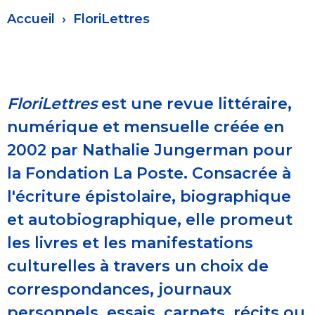
Fil
Accueil
FloriLettres
d'Ariane
FloriLettres
est une revue littéraire,
numérique et mensuelle créée en
2002 par Nathalie Jungerman pour
la Fondation La Poste. Consacrée à
l'écriture épistolaire, biographique
et autobiographique, elle promeut
les livres et les manifestations
culturelles à travers un choix de
correspondances, journaux
personnels, essais, carnets, récits ou