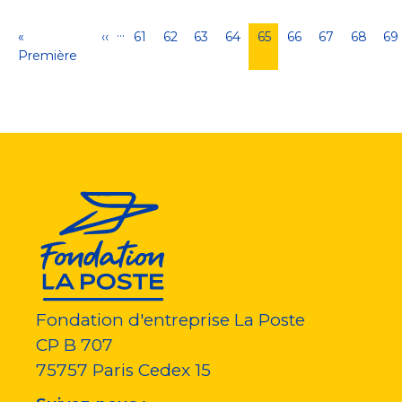
…
Pagination
Première
«
Page
‹‹
Page
61
Page
62
Page
63
Page
64
Page
65
Page
66
Page
67
Page
68
Pa
69
page
Première
précédente
courante
Fondation d'entreprise La Poste
CP B 707
75757
Paris Cedex 15