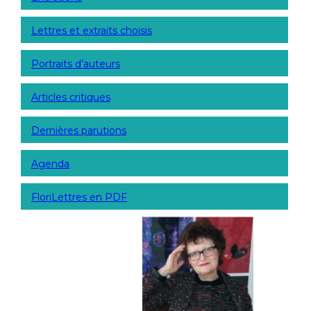
Lettres et extraits choisis
Portraits d’auteurs
Articles critiques
Dernières parutions
Agenda
FloriLettres en PDF