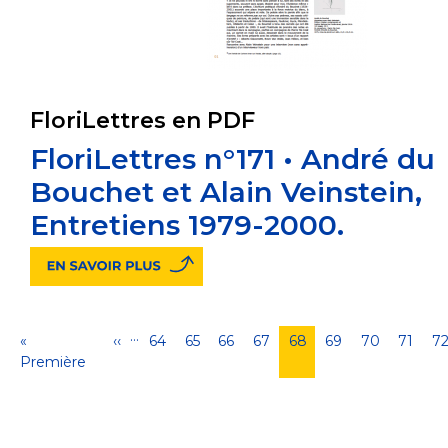
FloriLettres en PDF
FloriLettres n°171 • André du
Bouchet et Alain Veinstein,
Entretiens 1979-2000.
…
Pagination
Première
«
Page
‹‹
Page
64
Page
65
Page
66
Page
67
Page
68
Page
69
Page
70
Page
71
P
7
page
Première
précédente
courante