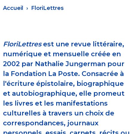
Fil
Accueil
FloriLettres
d'Ariane
FloriLettres
est une revue littéraire,
numérique et mensuelle créée en
2002 par Nathalie Jungerman pour
la Fondation La Poste. Consacrée à
l'écriture épistolaire, biographique
et autobiographique, elle promeut
les livres et les manifestations
culturelles à travers un choix de
correspondances, journaux
personnels, essais, carnets, récits ou