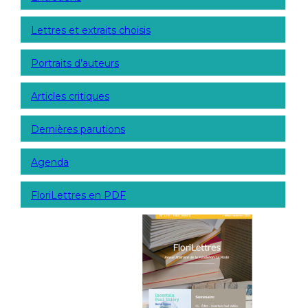
Lettres et extraits choisis
Portraits d’auteurs
Articles critiques
Dernières parutions
Agenda
FloriLettres en PDF