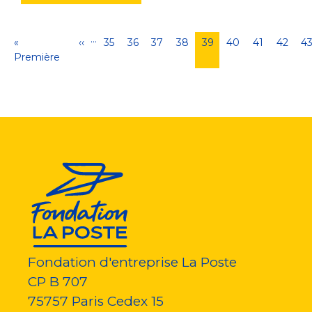
…
Pagination
Première
«
Page
‹‹
Page
35
Page
36
Page
37
Page
38
Page
39
Page
40
Page
41
Page
42
P
4
page
Première
précédente
courante
Fondation d'entreprise La Poste
CP B 707
75757
Paris Cedex 15