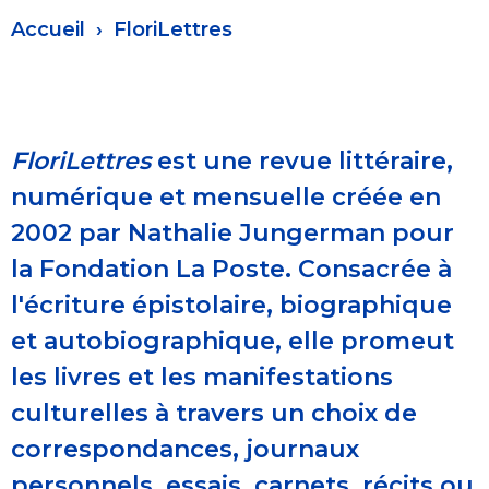
Fil
Accueil
FloriLettres
d'Ariane
FloriLettres
est une revue littéraire,
numérique et mensuelle créée en
2002 par Nathalie Jungerman pour
la Fondation La Poste. Consacrée à
l'écriture épistolaire, biographique
et autobiographique, elle promeut
les livres et les manifestations
culturelles à travers un choix de
correspondances, journaux
personnels, essais, carnets, récits ou