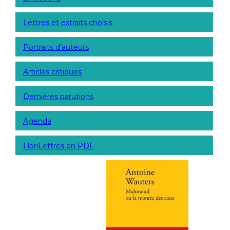
Lettres et extraits choisis
Portraits d’auteurs
Articles critiques
Dernières parutions
Agenda
FloriLettres en PDF