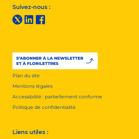
Suivez-nous :
Plan du site
Menu
pied
Mentions légales
de
page
Accessibilité : partiellement conforme
Politique de confidentialité
Liens utiles :