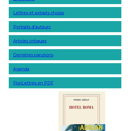
Lettres et extraits choisis
Portraits d’auteurs
Articles critiques
Dernières parutions
Agenda
FloriLettres en PDF