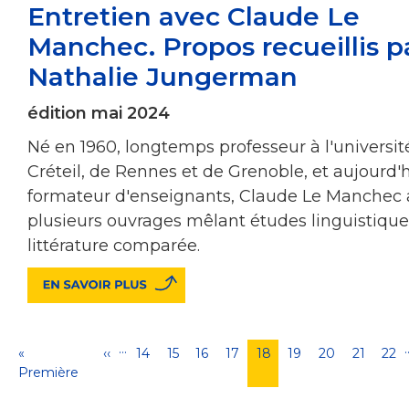
Entretien avec Claude Le
Manchec. Propos recueillis p
Nathalie Jungerman
édition mai 2024
Né en 1960, longtemps professeur à l'universit
Créteil, de Rennes et de Grenoble, et aujourd'
formateur d'enseignants, Claude Le Manchec 
plusieurs ouvrages mêlant études linguistique
littérature comparée.
…
Pagination
Première
«
Page
‹‹
Page
14
Page
15
Page
16
Page
17
Page
18
Page
19
Page
20
Page
21
Pag
22
page
Première
précédente
courante