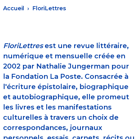
Fil
Accueil
FloriLettres
d'Ariane
FloriLettres
est une revue littéraire,
numérique et mensuelle créée en
2002 par Nathalie Jungerman pour
la Fondation La Poste. Consacrée à
l'écriture épistolaire, biographique
et autobiographique, elle promeut
les livres et les manifestations
culturelles à travers un choix de
correspondances, journaux
personnels, essais, carnets, récits ou