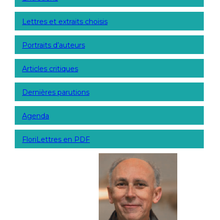
Lettres et extraits choisis
Portraits d’auteurs
Articles critiques
Dernières parutions
Agenda
FloriLettres en PDF