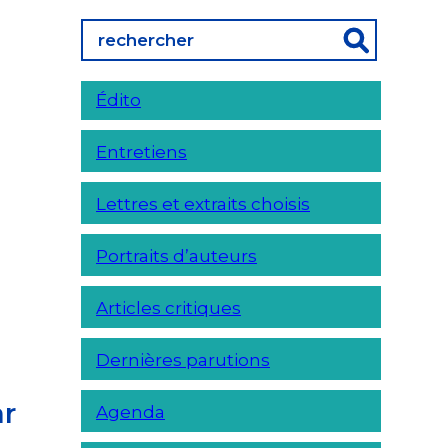
Édito
Entretiens
Lettres et extraits choisis
Portraits d’auteurs
Articles critiques
Dernières parutions
ar
Agenda