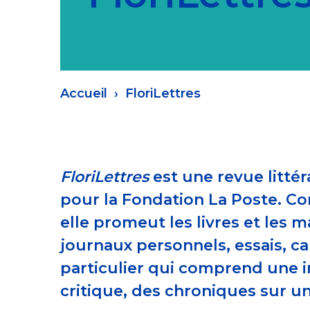
Fil
Accueil
FloriLettres
d'Ariane
FloriLettres
est une revue litté
pour la Fondation La Poste. Co
elle promeut les livres et les 
journaux personnels, essais, ca
particulier qui comprend une in
critique, des chroniques sur u