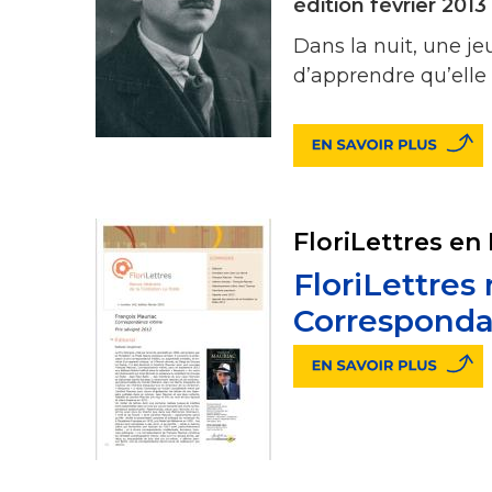
édition février 2013
Dans la nuit, une je
d’apprendre qu’elle
FloriLettres en
FloriLettres
Correspondan