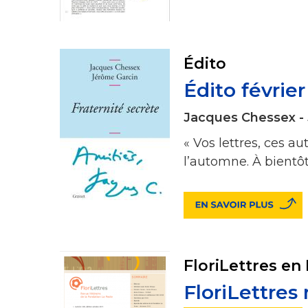
Édito
Édito févrie
Jacques Chessex -
« Vos lettres, ces a
l’automne. À bientô
FloriLettres en
FloriLettres