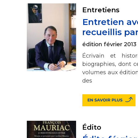
Entretiens
Entretien a
recueillis p
édition février 2013
Écrivain et hist
biographies, dont c
volumes aux éditions
des
Édito