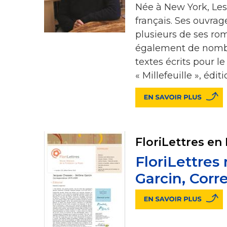
Née à New York, Lesl
français. Ses ouvrag
plusieurs de ses rom
également de nombreu
textes écrits pour l
« Millefeuille », édit
FloriLettres en
FloriLettres
Garcin, Cor