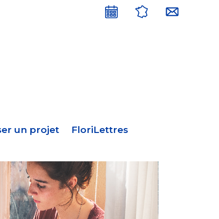
Menu
en-
tête
er un projet
FloriLettres