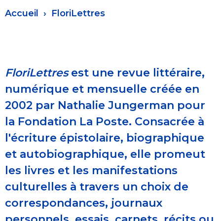
Fil
Accueil
FloriLettres
d'Ariane
FloriLettres
est une revue littéraire,
numérique et mensuelle créée en
2002 par Nathalie Jungerman pour
la Fondation La Poste. Consacrée à
l'écriture épistolaire, biographique
et autobiographique, elle promeut
les livres et les manifestations
culturelles à travers un choix de
correspondances, journaux
personnels, essais, carnets, récits ou