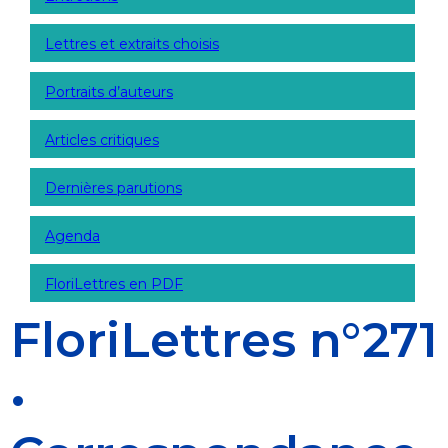
Lettres et extraits choisis
Portraits d’auteurs
Articles critiques
Dernières parutions
Agenda
FloriLettres en PDF
FloriLettres n°271
•