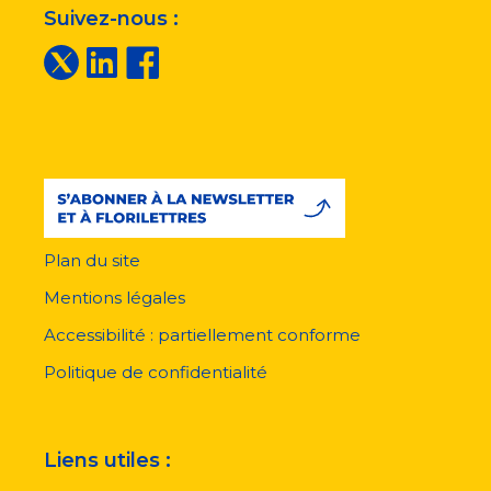
Suivez-nous :
Plan du site
Menu
pied
Mentions légales
de
page
Accessibilité : partiellement conforme
Politique de confidentialité
Liens utiles :